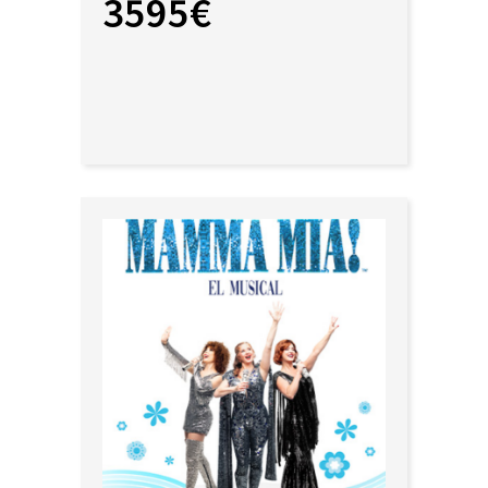
3595€