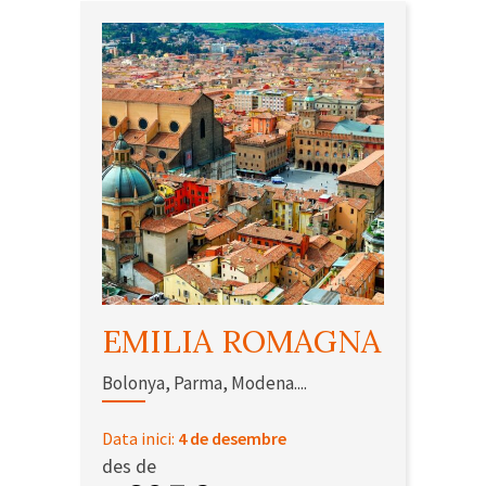
EMILIA ROMAGNA
Bolonya, Parma, Modena....
Data inici:
4 de desembre
des de