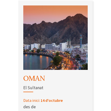
OMAN
El Sultanat
Data inici:
14 d'octubre
des de